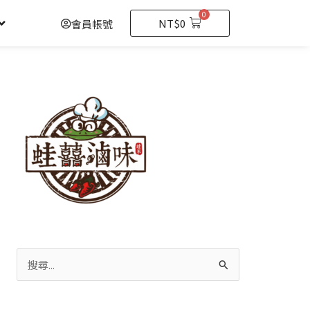
0
購
NT$
0
會員帳號
物
籃
搜
尋
關