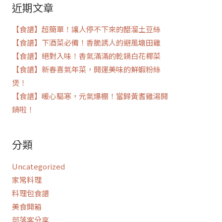
近期文章
鍵
字:
【食譜】超簡單！讓人停不下來的醋溜土豆絲
【食譜】下酒菜必備！香脆誘人的避風塘田雞
【食譜】絕對入味！香氣滿滿的乾鍋白花椰菜
【食譜】新春喜氣年菜，開運美味的鮮蝦粉絲
煲！
【食譜】暖心驅寒，元氣爆棚！當歸黃耆雞湯開
鍋啦！
分類
Uncategorized
家常料理
料理包食譜
美食開箱
部落客分享