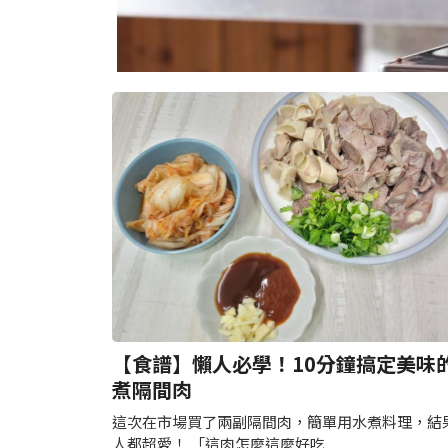
頁
頁
面
面
【食譜】懶人必學！10分鐘搞定美味
煮隔間肉
這次在市場買了兩副隔間肉，簡單用水煮料理，結
人都超愛！ 「這肉怎麼這麼好吃