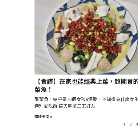
【食譜】在家也能經典上菜，超開胃
菜魚！
酸菜魚，幾乎是10個女孩9個愛，不知道為什麼女
特別愛吃酸 這天趁著三五好友
閱讀全文 »
1
2