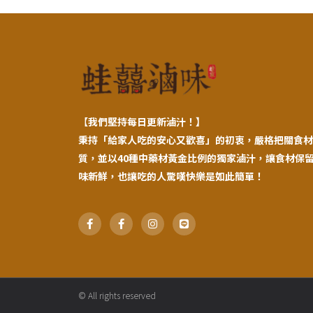
【
我們堅持每日更新滷汁！】
秉持「給家人吃的安心又歡喜」的初衷，嚴格把關食材
質，並以40種中藥材黃金比例的獨家滷汁，讓食材保
味新鮮，也讓吃的人驚嘆快樂是如此簡單！
F
F
I
L
a
a
n
i
c
c
s
n
e
e
t
e
b
b
a
o
o
g
o
o
r
k
k
a
© All rights reserved
-
-
m
f
f