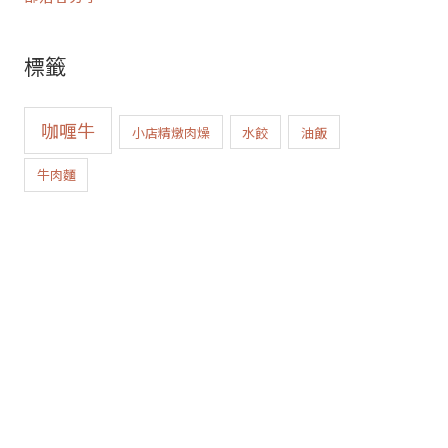
標籤
咖喱牛
小店精燉肉燥
水餃
油飯
牛肉麵