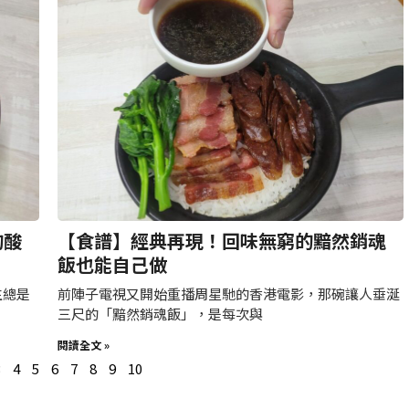
的酸
【食譜】經典再現！回味無窮的黯然銷魂
飯也能自己做
生總是
前陣子電視又開始重播周星馳的香港電影，那碗讓人垂涎
三尺的「黯然銷魂飯」，是每次與
閱讀全文 »
3
4
5
6
7
8
9
10