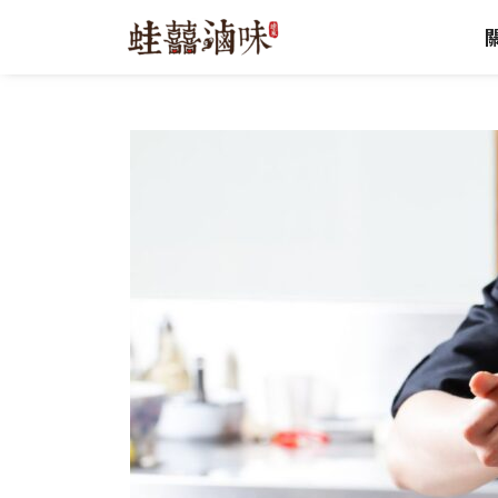
跳
至
主
要
內
容