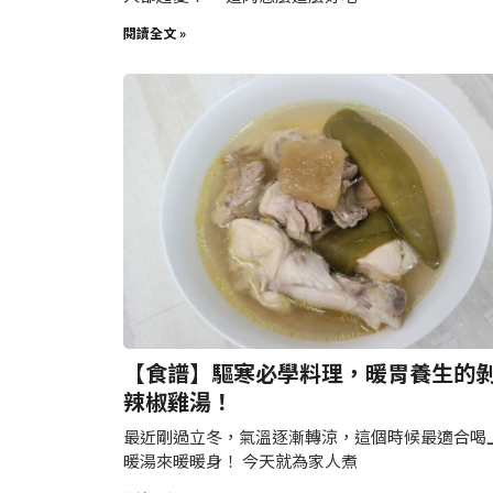
閱讀全文 »
【食譜】驅寒必學料理，暖胃養生的
辣椒雞湯！
最近剛過立冬，氣溫逐漸轉涼，這個時候最適合喝
暖湯來暖暖身！ 今天就為家人煮