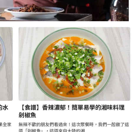
頁
頁
頁
頁
頁
頁
頁
頁
面
面
面
面
面
面
面
面
的水
【食譜】香辣濃郁！簡單易學的湘味料理
剁椒魚
果全家
無辣不歡的朋友們看過來！這次聚餐時，我們一起做了這
道「剁椒魚」，這道來自大陸的湘