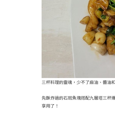
三杯料理的靈魂，少不了麻油、醬油
先酥炸過的石斑魚塊搭配九層塔三杯
享用了！