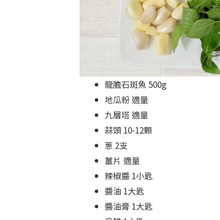
龍膽石斑魚 500g
地瓜粉 適量
九層塔 適量
蒜頭 10-12顆
蔥 2支
薑片 適量
辣椒醬 1小匙
醬油 1大匙
醬油膏 1大匙