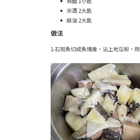
烏醋 1小匙
米酒 2大匙
麻油 2大匙
做法
1.石斑魚切成魚塊後，沾上地瓜粉，