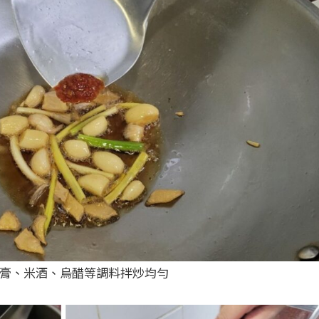
油膏、米酒、烏醋等調料拌炒均勻