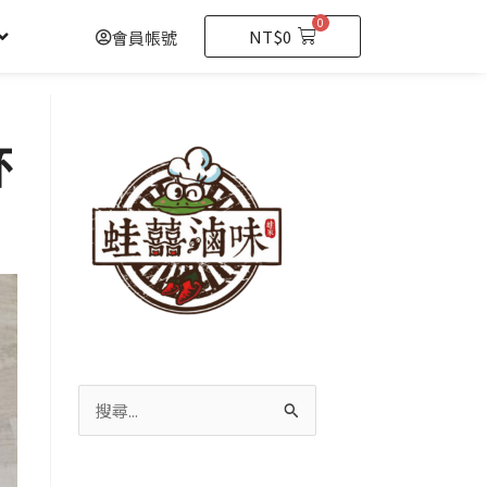
0
購
NT$
0
會員帳號
物
籃
杯
搜
尋
關