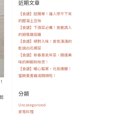
近期文章
鍵
字:
【食譜】超簡單！讓人停不下來
的醋溜土豆絲
【食譜】下酒菜必備！香脆誘人
的避風塘田雞
【食譜】絕對入味！香氣滿滿的
乾鍋白花椰菜
【食譜】新春喜氣年菜，開運美
味的鮮蝦粉絲煲！
【食譜】暖心驅寒，元氣爆棚！
當歸黃耆雞湯開鍋啦！
！
分類
起
Uncategorized
家常料理