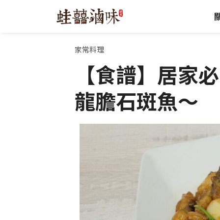
跳
至
主
要
家常料理
內
【食譜】居家必
容
龍膽石斑魚～