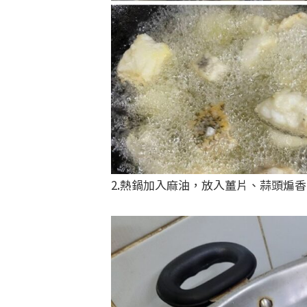
2.熱鍋加入麻油，放入薑片、蒜頭煸香