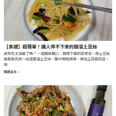
【食譜】超簡單！讓人停不下來的醋溜土豆絲
過年吃太油膩了嗎？ 一道酸爽脆口、開胃下飯的家常菜，用土豆就
能輕鬆完成～這道醋溜土豆絲，酸中帶點微辣，再加上蒜香四溢，
每
閱讀全文 »