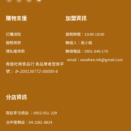
c
c
s
n
e
e
t
e
b
b
a
o
o
g
o
o
r
購物支援
加盟資訊
k
k
a
-
-
m
f
f
訂購須知
服務時間：10:00-18:00
服務條款
聯絡人：高小姐
隱私權條款
聯絡電話：0931-640-170
email：wowhee.mk@gmail.com
青蛙吃辣食品行
食品業者登錄字
號：
B
–
200136772-00000-6
分店資訊
南投草屯總店 ：0932-551-229
台中復興店：04-2261-8824