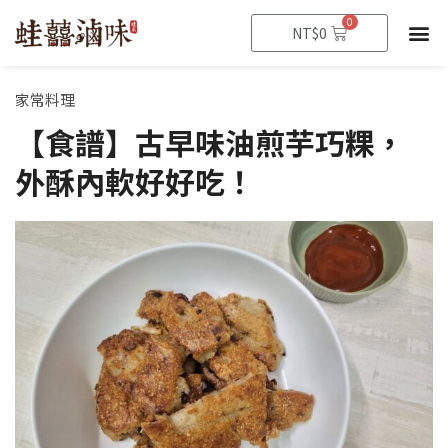
跳
0
購
NT$
0
至
物
籃
主
要
家常料理
內
【食譜】古早味油煎芋巧粿，
容
外酥內軟好好吃！