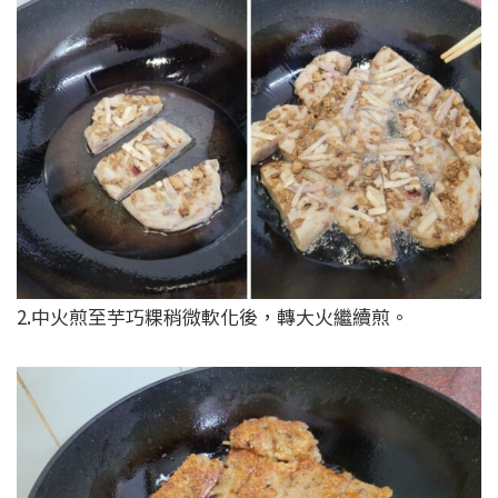
2.中火煎至芋巧粿稍微軟化後，轉大火繼續煎。