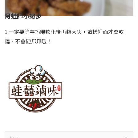
阿蛙師小撇步
1.一定要等芋巧粿軟化後再轉大火，這樣裡面才會軟
糯，不會硬邦邦哦！