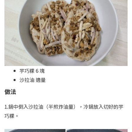
芋巧粿 6 塊
沙拉油 適量
做法
1.鍋中倒入沙拉油（半煎炸油量），冷鍋放入切好的芋
巧粿。