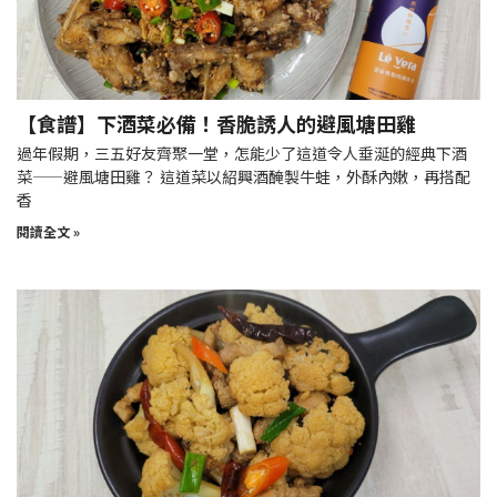
【食譜】下酒菜必備！香脆誘人的避風塘田雞
過年假期，三五好友齊聚一堂，怎能少了這道令人垂涎的經典下酒
菜——避風塘田雞？ 這道菜以紹興酒醃製牛蛙，外酥內嫩，再搭配
香
閱讀全文 »