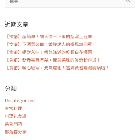
搜
尋
關
近期文章
鍵
字:
【食譜】超簡單！讓人停不下來的醋溜土豆絲
【食譜】下酒菜必備！香脆誘人的避風塘田雞
【食譜】絕對入味！香氣滿滿的乾鍋白花椰菜
【食譜】新春喜氣年菜，開運美味的鮮蝦粉絲煲！
【食譜】暖心驅寒，元氣爆棚！當歸黃耆雞湯開鍋啦！
分類
Uncategorized
家常料理
料理包食譜
美食開箱
部落客分享