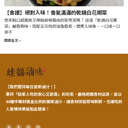
【食譜】絕對入味！香氣滿滿的乾鍋白花椰菜
想來點口感脆爽又帶點麻辣風味的家常菜嗎？ 這道「乾鍋白花椰
菜」鹹香夠味，搭配五花肉的油脂香氣，燜煮入味後，一口接一口
停不
閱讀全文 »
【
我們堅持每日更新滷汁！】
秉持「給家人吃的安心又歡喜」的初衷，嚴格把關食材品質，並以
40種中藥材黃金比例的獨家滷汁，讓食材保留原味新鮮，也讓吃的
人驚嘆快樂是如此簡單！
F
F
I
L
a
a
n
i