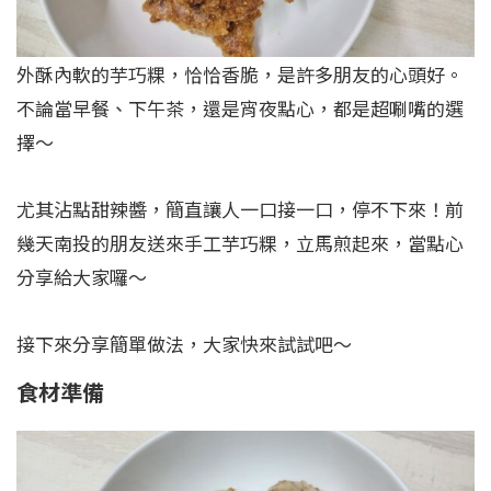
外酥內軟的芋巧粿，恰恰香脆，是許多朋友的心頭好。
不論當早餐、下午茶，還是宵夜點心，都是超唰嘴的選
擇～
尤其沾點甜辣醬，簡直讓人一口接一口，停不下來！前
幾天南投的朋友送來手工芋巧粿，立馬煎起來，當點心
分享給大家囉～
接下來分享簡單做法，大家快來試試吧～
食
材準備