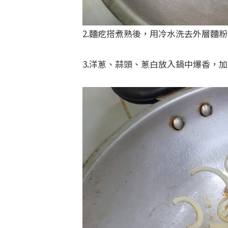
2.麵疙搭煮熟後，用冷水洗去外層麵
3.洋蔥、蒜頭、蔥白放入鍋中爆香，