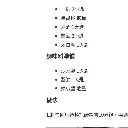
二砂 2小匙
黑胡椒 適量
米酒 1大匙
醬油 2小匙
太白粉 1大匙
調味料準備
沙茶醬 1大匙
醬油 1大匙
辣椒醬 適量
做法
1.將牛肉用醃料抓醃靜置10分鐘，再