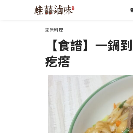
跳
至
主
要
家常料理
內
【食譜】一鍋到
容
疙瘩