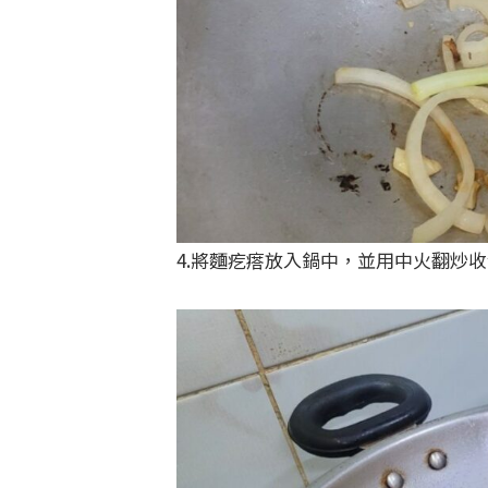
4.將麵疙瘩放入鍋中，並用中火翻炒