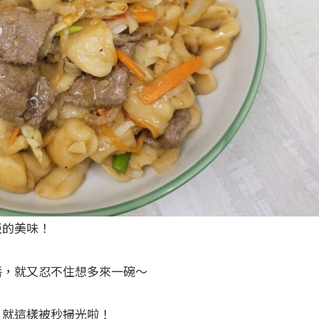
拒的美味！
醬，就又忍不住想多來一碗～
，就這樣被秒掃光啦！