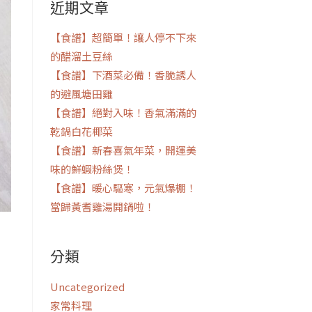
近期文章
鍵
字:
【食譜】超簡單！讓人停不下來
的醋溜土豆絲
【食譜】下酒菜必備！香脆誘人
的避風塘田雞
【食譜】絕對入味！香氣滿滿的
乾鍋白花椰菜
【食譜】新春喜氣年菜，開運美
味的鮮蝦粉絲煲！
【食譜】暖心驅寒，元氣爆棚！
當歸黃耆雞湯開鍋啦！
分類
Uncategorized
家常料理