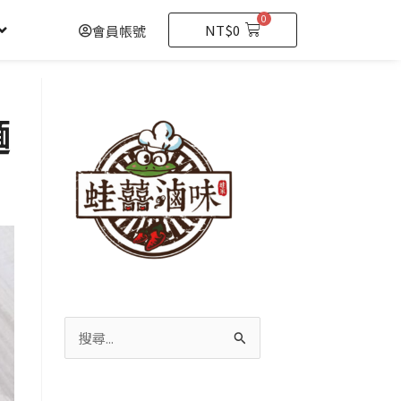
0
購
NT$
0
會員帳號
物
籃
麵
搜
尋
關