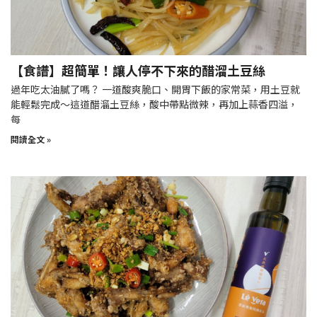
【食譜】超簡單！讓人停不下來的醋溜土豆絲
過年吃太油膩了嗎？ 一道酸爽脆口、開胃下飯的家常菜，用土豆就
能輕鬆完成～這道醋溜土豆絲，酸中帶點微辣，再加上蒜香四溢，
每
閱讀全文 »