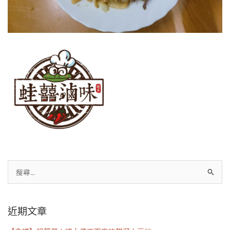
搜
尋
關
近期文章
鍵
字: