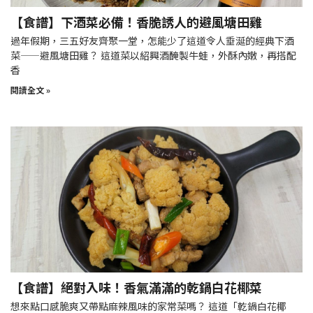
【食譜】下酒菜必備！香脆誘人的避風塘田雞
過年假期，三五好友齊聚一堂，怎能少了這道令人垂涎的經典下酒
菜——避風塘田雞？ 這道菜以紹興酒醃製牛蛙，外酥內嫩，再搭配
香
閱讀全文 »
【食譜】絕對入味！香氣滿滿的乾鍋白花椰菜
想來點口感脆爽又帶點麻辣風味的家常菜嗎？ 這道「乾鍋白花椰