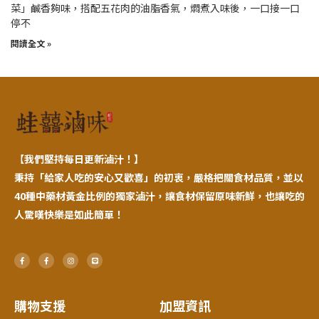
菜」鹹香夠味，搭配五花肉的油脂香氣，燜煮入味後，一口接一口
停不
閱讀全文 »
【
我們堅持每日更新滷汁！】
秉持「給家人吃的安心又歡喜」的初衷，嚴格把關食材品質，並以
40種中藥材黃金比例的獨家滷汁，讓食材保留原味新鮮，也讓吃的
人驚嘆快樂是如此簡單！
F
F
I
L
a
a
n
i
c
c
s
n
e
e
t
e
b
b
a
o
o
g
o
o
r
購物支援
加盟資訊
k
k
a
-
-
m
f
f