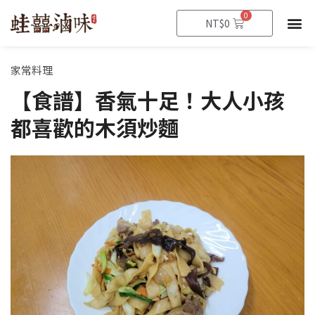
跳
0
購
NT$
0
至
物
籃
主
要
家常料理
內
【食譜】香氣十足！大人小孩
容
都喜歡的木須炒麵