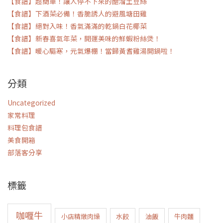
【食譜】超簡單！讓人停不下來的醋溜土豆絲
【食譜】下酒菜必備！香脆誘人的避風塘田雞
【食譜】絕對入味！香氣滿滿的乾鍋白花椰菜
【食譜】新春喜氣年菜，開運美味的鮮蝦粉絲煲！
【食譜】暖心驅寒，元氣爆棚！當歸黃耆雞湯開鍋啦！
分類
Uncategorized
家常料理
料理包食譜
美食開箱
部落客分享
標籤
咖喱牛
小店精燉肉燥
水餃
油飯
牛肉麵