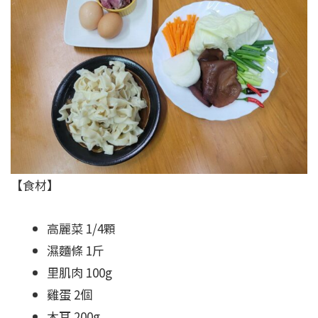
【食材】
高麗菜 1/4顆
濕麵條 1斤
里肌肉 100g
雞蛋 2個
木耳 200g