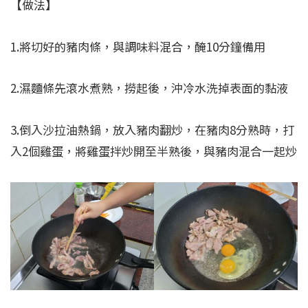
【做法】
1.將切好的豬肉條，與調味料混合，醃10分鐘備用
2.濕麵條先滾水煮熟，撈起後，沖冷水洗掉表面的黏液
3.倒入沙拉油熱鍋，放入豬肉翻炒，在豬肉8分熟時，打
入2個雞蛋，將雞蛋拌炒開至半熟後，與豬肉混合一起炒