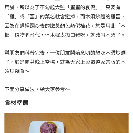
用餐，所以為了不勾起太監「蛋蛋的哀傷」，只要有
「雞」或「蛋」的菜名就會避掉，而木須炒麵的雞蛋，
因為在鍋裡翻炒後的嫩黃顏色類似桂花，於是用此「木
樨」植物名替代，但木樨太拗口難唸，就改叫木須了。
幫朋友們科普完後，一位朋友開始念叨的想吃木須炒麵
了，於是趁著晚上空檔，就為大家上菜這道家常版的木
須炒麵囉～
下面分享做法，給大家參考～
食材準備