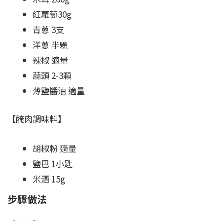
紅蘿蔔30g
青蔥 3支
洋蔥 半顆
辣椒 適量
蒜頭 2-3顆
薄鹽醬油 適量
【醃肉調味料】
胡椒粉 適量
鹽巴 1小匙
米酒 15g
步驟做法