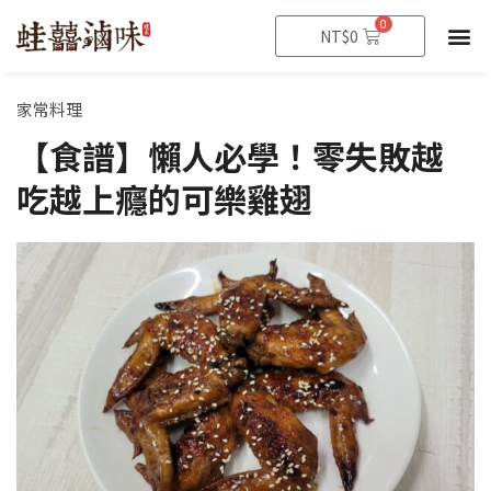
跳
0
購
NT$
0
至
物
籃
主
要
家常料理
內
【食譜】懶人必學！零失敗越
容
吃越上癮的可樂雞翅