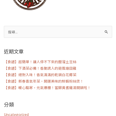
搜
尋
關
近期文章
鍵
字:
【食譜】超簡單！讓人停不下來的醋溜土豆絲
【食譜】下酒菜必備！香脆誘人的避風塘田雞
【食譜】絕對入味！香氣滿滿的乾鍋白花椰菜
【食譜】新春喜氣年菜，開運美味的鮮蝦粉絲煲！
【食譜】暖心驅寒，元氣爆棚！當歸黃耆雞湯開鍋啦！
分類
Uncategorized