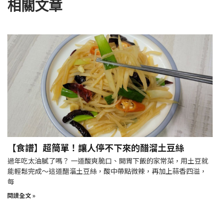
相關文章
【食譜】超簡單！讓人停不下來的醋溜土豆絲
過年吃太油膩了嗎？ 一道酸爽脆口、開胃下飯的家常菜，用土豆就
能輕鬆完成～這道醋溜土豆絲，酸中帶點微辣，再加上蒜香四溢，
每
閱讀全文 »