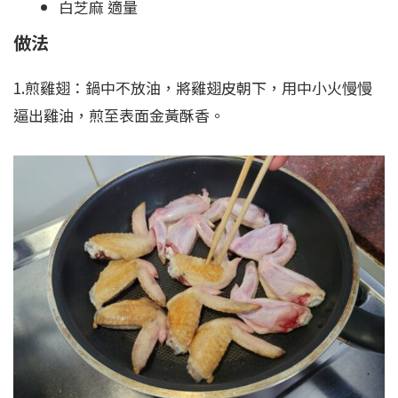
白芝麻 適量
做法
1.煎雞翅：鍋中不放油，將雞翅皮朝下，用中小火慢慢
逼出雞油，煎至表面金黃酥香。