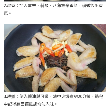
2.爆香：加入薑末、蒜頭、八角等辛香料，稍微炒出香
氣。
3.煨煮：倒入醬油與可樂，轉中火煨煮約20分鐘，過程
中記得翻面讓雞翅均勻入味。