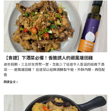
【食譜】下酒菜必備！香脆誘人的避風塘田雞
過年假期，三五好友齊聚一堂，怎能少了這道令人垂涎的經典下酒
菜——避風塘田雞？ 這道菜以紹興酒醃製牛蛙，外酥內嫩，再搭配
香
閱讀全文 »