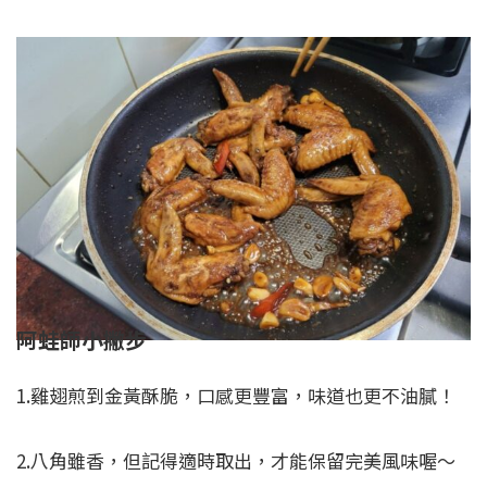
阿蛙師小撇步
1.雞翅煎到金黃酥脆，口感更豐富，味道也更不油膩！
2.八角雖香，但記得適時取出，才能保留完美風味喔～