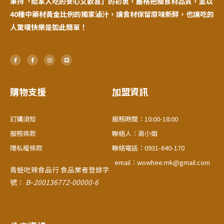
秉持「給家人吃的安心又歡喜」的初衷，嚴格把關食材品質，並以
40種中藥材黃金比例的獨家滷汁，讓食材保留原味新鮮，也讓吃的
人驚嘆快樂是如此簡單！
F
F
I
L
a
a
n
i
c
c
s
n
e
e
t
e
b
b
a
o
o
g
o
o
r
購物支援
加盟資訊
k
k
a
-
-
m
f
f
訂購須知
服務時間：10:00-18:00
服務條款
聯絡人：高小姐
隱私權條款
聯絡電話：0931-640-170
email：wowhee.mk@gmail.com
青蛙吃辣食品行
食品業者登錄字
號：
B
–
200136772-00000-6