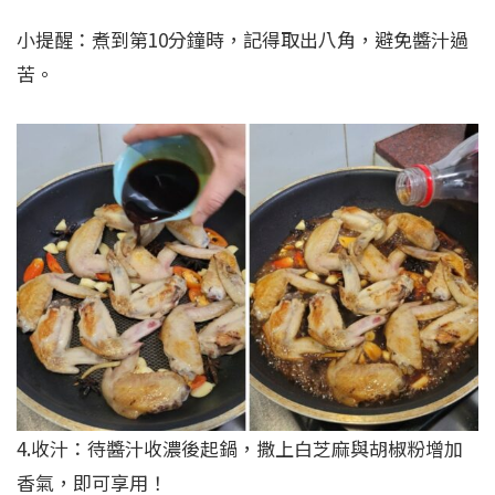
小提醒：煮到第10分鐘時，記得取出八角，避免醬汁過
苦。
4.收汁：待醬汁收濃後起鍋，撒上白芝麻與胡椒粉增加
香氣，即可享用！