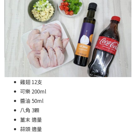
雞翅 12支
可樂 200ml
醬油 50ml
八角 3顆
薑末 適量
蒜頭 適量