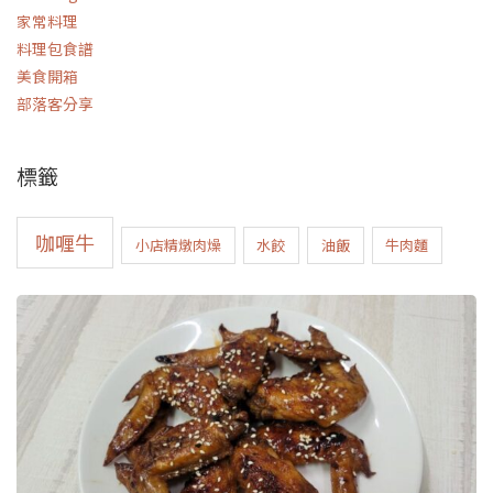
家常料理
料理包食譜
美食開箱
部落客分享
標籤
咖喱牛
小店精燉肉燥
水餃
油飯
牛肉麵