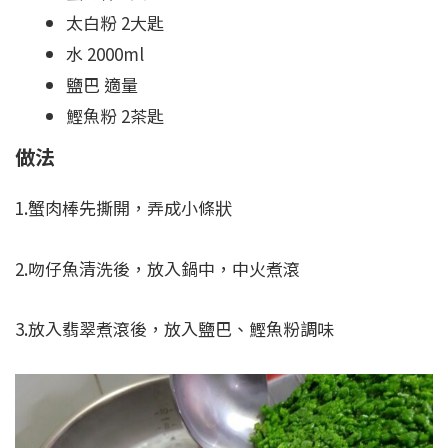
太白粉 2大匙
水 2000ml
鹽巴 適量
鰹魚粉 2茶匙
做法
1.蟹肉棒先撕開，弄成小條狀
2.吻仔魚清洗後，放入鍋中，中火煮滾
3.放入翡翠煮滾後，放入鹽巴、鰹魚粉調味