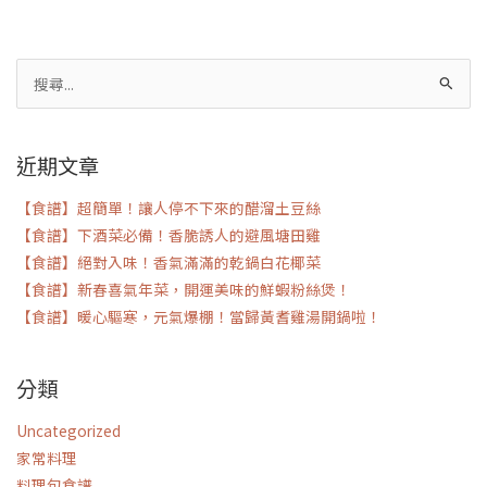
搜
尋
關
近期文章
鍵
字:
【食譜】超簡單！讓人停不下來的醋溜土豆絲
【食譜】下酒菜必備！香脆誘人的避風塘田雞
【食譜】絕對入味！香氣滿滿的乾鍋白花椰菜
【食譜】新春喜氣年菜，開運美味的鮮蝦粉絲煲！
【食譜】暖心驅寒，元氣爆棚！當歸黃耆雞湯開鍋啦！
分類
Uncategorized
家常料理
料理包食譜