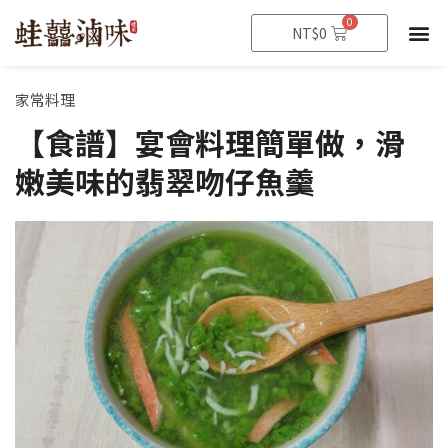
跳
0
購
NT$
0
至
物
籃
主
要
家常料理
內
【食譜】宴會料理簡單做，滑
容
嫩美味的翡翠吻仔魚羹