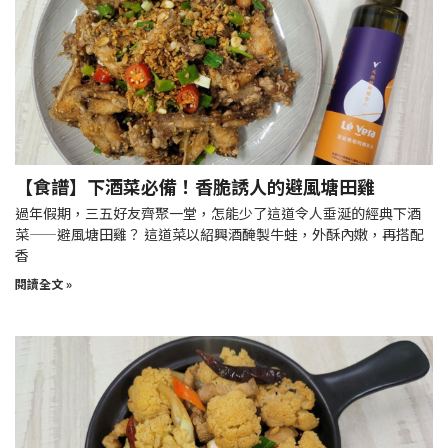
【食譜】下酒菜必備！香脆誘人的避風塘田雞
過年假期，三五好友齊聚一堂，怎能少了這道令人垂涎的經典下酒
菜——避風塘田雞？ 這道菜以紹興酒醃製牛蛙，外酥內嫩，再搭配
香
閱讀全文 »