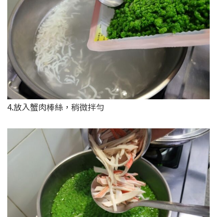
4.放入蟹肉棒絲，稍微拌勻