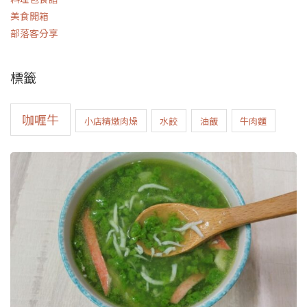
美食開箱
部落客分享
標籤
咖喱牛
小店精燉肉燥
水餃
油飯
牛肉麵