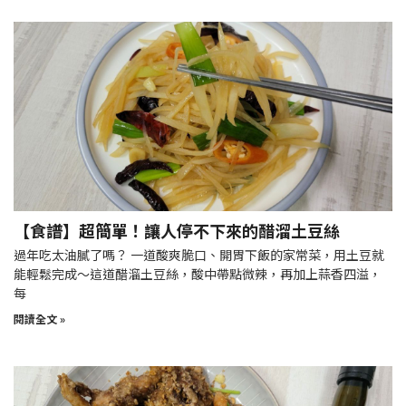
【食譜】超簡單！讓人停不下來的醋溜土豆絲
過年吃太油膩了嗎？ 一道酸爽脆口、開胃下飯的家常菜，用土豆就
能輕鬆完成～這道醋溜土豆絲，酸中帶點微辣，再加上蒜香四溢，
每
閱讀全文 »