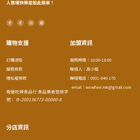
人驚嘆快樂是如此簡單！
F
F
I
L
a
a
n
i
c
c
s
n
e
e
t
e
b
b
a
o
o
g
o
o
r
購物支援
加盟資訊
k
k
a
-
-
m
f
f
訂購須知
服務時間：10:00-18:00
服務條款
聯絡人：高小姐
隱私權條款
聯絡電話：0931-640-170
email：wowhee.mk@gmail.com
青蛙吃辣食品行
食品業者登錄字
號：
B
–
200136772-00000-6
分店資訊