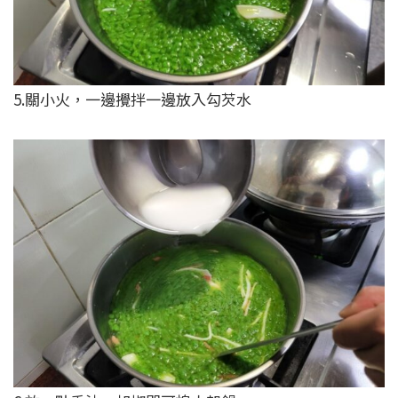
5.關小火，一邊攪拌一邊放入勾芡水