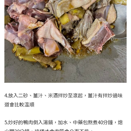
4.放入二砂、薑汁、米酒拌炒至滾起，薑汁有拌炒過味
道會比較溫順
5.炒好的鴨肉倒入湯鍋，加水、中藥包熬煮40分鐘，熄