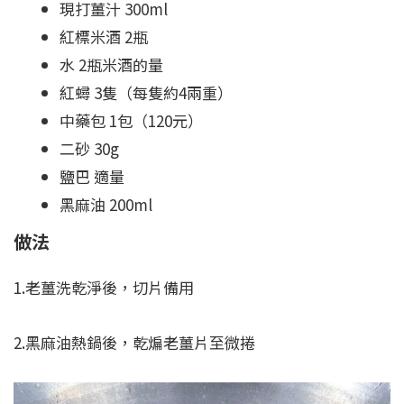
現打薑汁 300ml
紅標米酒 2瓶
水 2瓶米酒的量
紅蟳 3隻（每隻約4兩重）
中藥包 1包（120元）
二砂 30g
鹽巴 適量
黑麻油 200ml
做法
1.老薑洗乾淨後，切片備用
2.黑麻油熱鍋後，乾煸老薑片至微捲