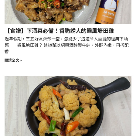
【食譜】下酒菜必備！香脆誘人的避風塘田雞
過年假期，三五好友齊聚一堂，怎能少了這道令人垂涎的經典下酒
菜——避風塘田雞？ 這道菜以紹興酒醃製牛蛙，外酥內嫩，再搭配
香
閱讀全文 »