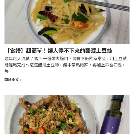
【食譜】超簡單！讓人停不下來的醋溜土豆絲
過年吃太油膩了嗎？ 一道酸爽脆口、開胃下飯的家常菜，用土豆就
能輕鬆完成～這道醋溜土豆絲，酸中帶點微辣，再加上蒜香四溢，
每
閱讀全文 »