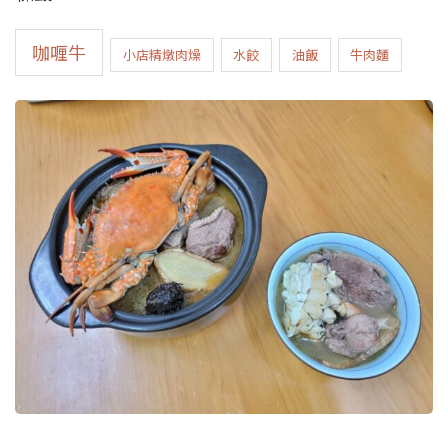
咖喱牛
小店精燉肉燥
水餃
油飯
牛肉麵