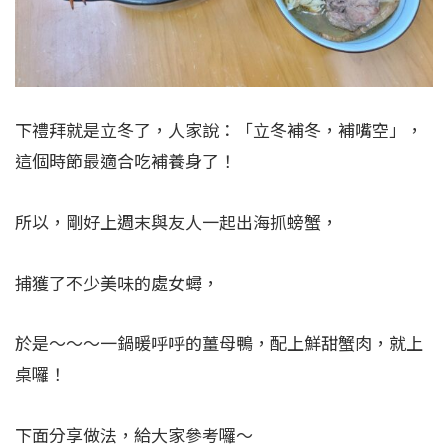
下禮拜就是立冬了，人家說：「立冬補冬，補嘴空」，
這個時節最適合吃補養身了！
所以，剛好上週末與友人一起出海抓螃蟹，
捕獲了不少美味的處女蟳，
於是～～～一鍋暖呼呼的薑母鴨，配上鮮甜蟹肉，就上
桌囉！
下面分享做法，給大家參考囉～