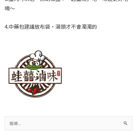
唷～
4.中藥包建議放布袋，湯頭才不會濁濁的
搜
尋