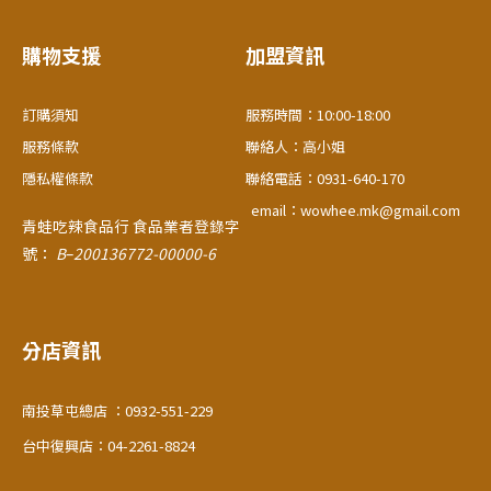
e
e
t
e
b
b
a
o
o
g
o
o
r
購物支援
加盟資訊
k
k
a
-
-
m
f
f
訂購須知
服務時間：10:00-18:00
服務條款
聯絡人：高小姐
隱私權條款
聯絡電話：0931-640-170
email：wowhee.mk@gmail.com
青蛙吃辣食品行
食品業者登錄字
號：
B
–
200136772-00000-6
分店資訊
南投草屯總店 ：0932-551-229
台中復興店：04-2261-8824