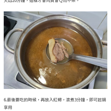
火悶20分鐘，這樣才會肉質會Ｑ而不柴。
6.最後要吃的時候，再放入紅蟳，滾煮3分鐘，即可起鍋
享用