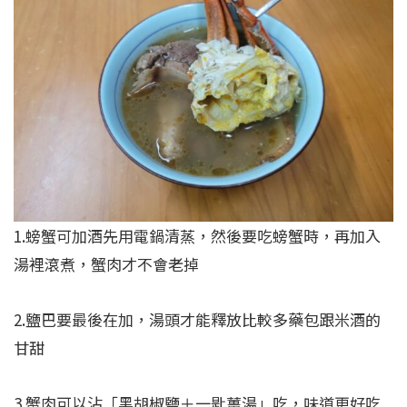
1.螃蟹可加酒先用電鍋清蒸，然後要吃螃蟹時，再加入
湯裡滾煮，蟹肉才不會老掉
2.鹽巴要最後在加，湯頭才能釋放比較多藥包跟米酒的
甘甜
3.蟹肉可以沾「黑胡椒鹽＋一匙薑湯」吃，味道更好吃