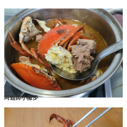
阿蛙師小撇步