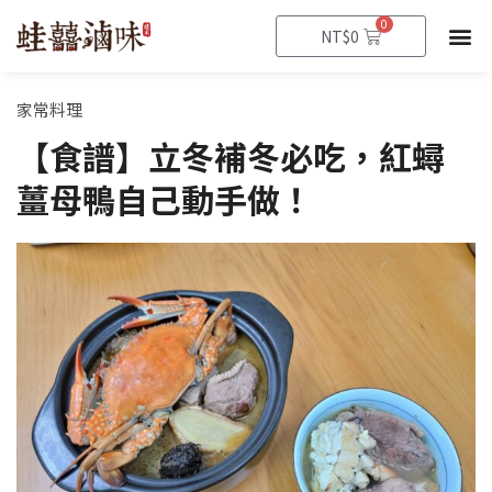
跳
0
購
NT$
0
至
物
籃
主
要
家常料理
內
【食譜】立冬補冬必吃，紅蟳
容
薑母鴨自己動手做！