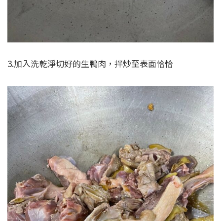
3.加入洗乾淨切好的生鴨肉，拌炒至表面恰恰