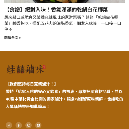
【食譜】絕對入味！香氣滿滿的乾鍋白花椰菜
想來點口感脆爽又帶點麻辣風味的家常菜嗎？ 這道「乾鍋白花椰
菜」鹹香夠味，搭配五花肉的油脂香氣，燜煮入味後，一口接一口
停不
閱讀全文 »
【
我們堅持每日更新滷汁！】
秉持「給家人吃的安心又歡喜」的初衷，嚴格把關食材品質，並以
40種中藥材黃金比例的獨家滷汁，讓食材保留原味新鮮，也讓吃的
人驚嘆快樂是如此簡單！
F
F
I
L
a
a
n
i
c
c
s
n