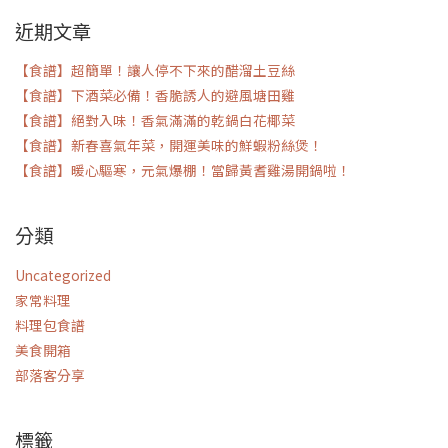
關
近期文章
鍵
字:
【食譜】超簡單！讓人停不下來的醋溜土豆絲
【食譜】下酒菜必備！香脆誘人的避風塘田雞
【食譜】絕對入味！香氣滿滿的乾鍋白花椰菜
【食譜】新春喜氣年菜，開運美味的鮮蝦粉絲煲！
【食譜】暖心驅寒，元氣爆棚！當歸黃耆雞湯開鍋啦！
分類
Uncategorized
家常料理
料理包食譜
美食開箱
部落客分享
標籤