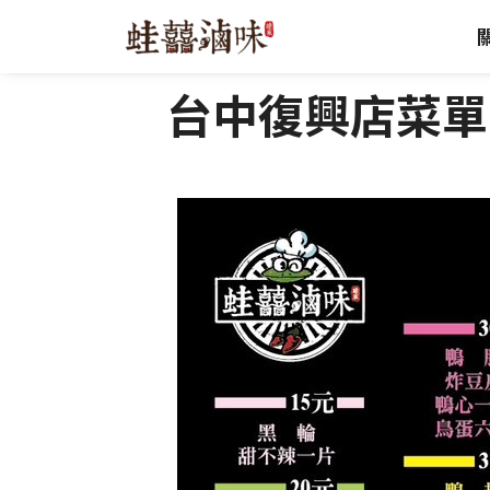
跳
至
主
台中復興店菜單
要
內
容