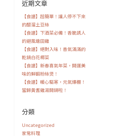
近期文章
鍵
字:
【食譜】超簡單！讓人停不下來
的醋溜土豆絲
【食譜】下酒菜必備！香脆誘人
的避風塘田雞
【食譜】絕對入味！香氣滿滿的
乾鍋白花椰菜
【食譜】新春喜氣年菜，開運美
味的鮮蝦粉絲煲！
【食譜】暖心驅寒，元氣爆棚！
當歸黃耆雞湯開鍋啦！
分類
Uncategorized
家常料理