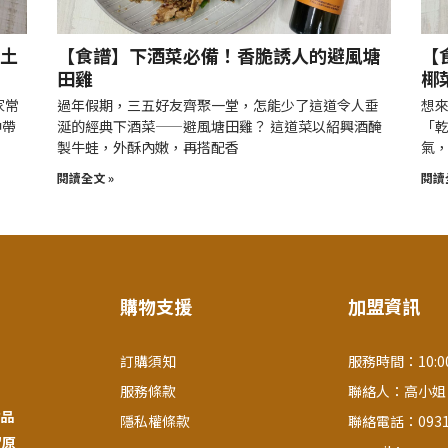
土
【食譜】下酒菜必備！香脆誘人的避風塘
【
田雞
椰
家常
過年假期，三五好友齊聚一堂，怎能少了這道令人垂
想來
中帶
涎的經典下酒菜——避風塘田雞？ 這道菜以紹興酒醃
「
製牛蛙，外酥內嫩，再搭配香
氣
閱讀全文 »
閱讀
購物支援
加盟資訊
訂購須知
服務時間：10:00
服務條款
聯絡人：高小姐
品
隱私權條款
聯絡電話：0931-
留原