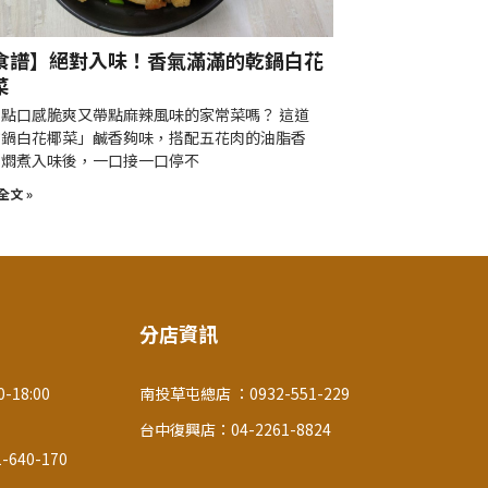
食譜】絕對入味！香氣滿滿的乾鍋白花
菜
點口感脆爽又帶點麻辣風味的家常菜嗎？ 這道
乾鍋白花椰菜」鹹香夠味，搭配五花肉的油脂香
，燜煮入味後，一口接一口停不
全文 »
分店資訊
-18:00
南投草屯總店 ：0932-551-229
台中復興店：04-2261-8824
640-170