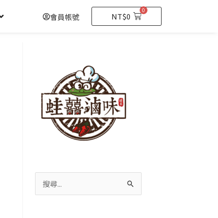
0
購
NT$
0
會員帳號
物
籃
搜
尋
關