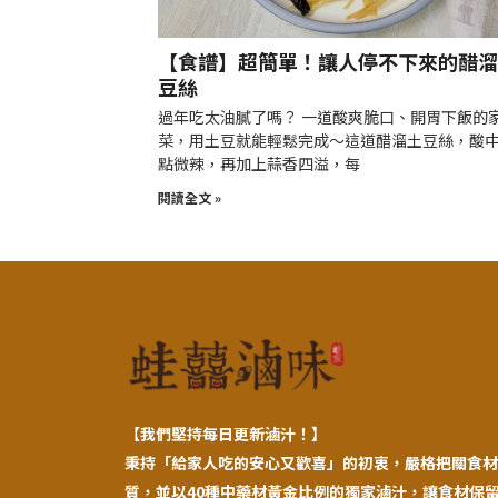
【食譜】超簡單！讓人停不下來的醋溜
豆絲
過年吃太油膩了嗎？ 一道酸爽脆口、開胃下飯的
菜，用土豆就能輕鬆完成～這道醋溜土豆絲，酸
點微辣，再加上蒜香四溢，每
閱讀全文 »
【
我們堅持每日更新滷汁！】
秉持「給家人吃的安心又歡喜」的初衷，嚴格把關食材
質，並以40種中藥材黃金比例的獨家滷汁，讓食材保