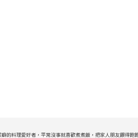
潔癖的料理愛好者，平常沒事就喜歡煮煮飯，把家人朋友餵得飽