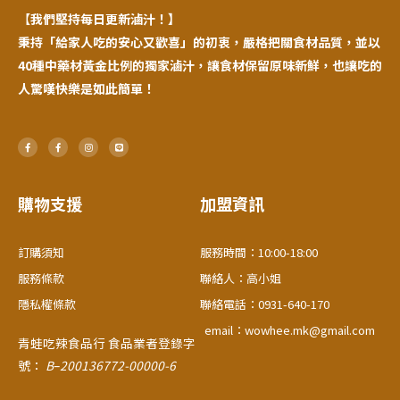
【
我們堅持每日更新滷汁！】
秉持「給家人吃的安心又歡喜」的初衷，嚴格把關食材品質，並以
40種中藥材黃金比例的獨家滷汁，讓食材保留原味新鮮，也讓吃的
人驚嘆快樂是如此簡單！
F
F
I
L
a
a
n
i
c
c
s
n
e
e
t
e
b
b
a
o
o
g
o
o
r
購物支援
加盟資訊
k
k
a
-
-
m
f
f
訂購須知
服務時間：10:00-18:00
服務條款
聯絡人：高小姐
隱私權條款
聯絡電話：0931-640-170
email：wowhee.mk@gmail.com
青蛙吃辣食品行
食品業者登錄字
號：
B
–
200136772-00000-6