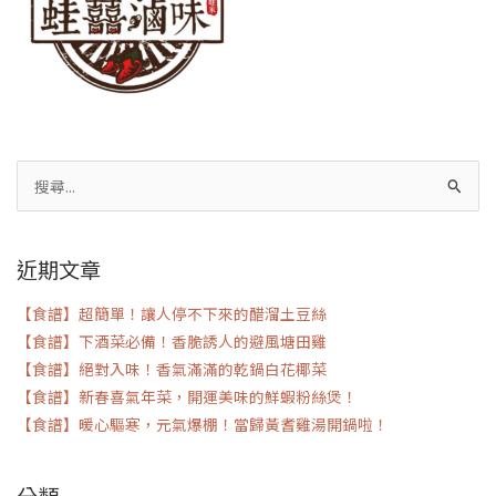
搜
尋
關
近期文章
鍵
字:
【食譜】超簡單！讓人停不下來的醋溜土豆絲
【食譜】下酒菜必備！香脆誘人的避風塘田雞
【食譜】絕對入味！香氣滿滿的乾鍋白花椰菜
【食譜】新春喜氣年菜，開運美味的鮮蝦粉絲煲！
【食譜】暖心驅寒，元氣爆棚！當歸黃耆雞湯開鍋啦！