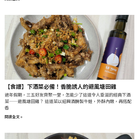
【食譜】下酒菜必備！香脆誘人的避風塘田雞
過年假期，三五好友齊聚一堂，怎能少了這道令人垂涎的經典下酒
菜——避風塘田雞？ 這道菜以紹興酒醃製牛蛙，外酥內嫩，再搭配
香
閱讀全文 »