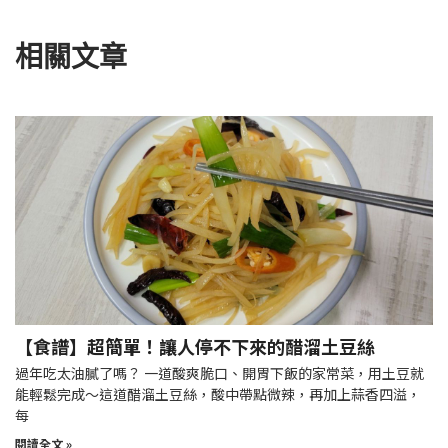
相關文章
【食譜】超簡單！讓人停不下來的醋溜土豆絲
過年吃太油膩了嗎？ 一道酸爽脆口、開胃下飯的家常菜，用土豆就
能輕鬆完成～這道醋溜土豆絲，酸中帶點微辣，再加上蒜香四溢，
每
閱讀全文 »