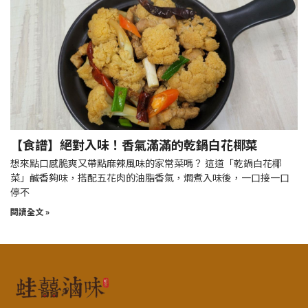
【食譜】絕對入味！香氣滿滿的乾鍋白花椰菜
想來點口感脆爽又帶點麻辣風味的家常菜嗎？ 這道「乾鍋白花椰
菜」鹹香夠味，搭配五花肉的油脂香氣，燜煮入味後，一口接一口
停不
閱讀全文 »