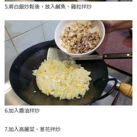
5.將白飯炒鬆後，放入鹹魚、雞粒拌炒
6.加入醬油拌炒
7.加入高麗菜、蔥花拌炒