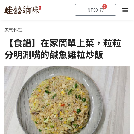
跳
0
購
NT$
0
至
物
籃
主
要
家常料理
內
【食譜】在家簡單上菜，粒粒
容
分明涮嘴的鹹魚雞粒炒飯