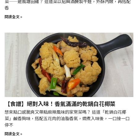
菜——避風塘田雞？ 這道菜以紹興酒醃製牛蛙，外酥內嫩，再搭配
香
閱讀全文 »
【食譜】絕對入味！香氣滿滿的乾鍋白花椰菜
想來點口感脆爽又帶點麻辣風味的家常菜嗎？ 這道「乾鍋白花椰
菜」鹹香夠味，搭配五花肉的油脂香氣，燜煮入味後，一口接一口
停不
閱讀全文 »