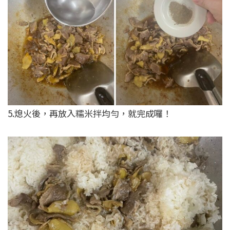
5.熄火後，再放入糯米拌均勻，就完成囉！