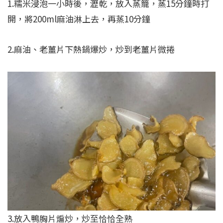
1.糯米浸泡一小時後，瀝乾，放入蒸籠，蒸15分鐘時打
開，將200ml麻油淋上去，再蒸10分鐘
2.麻油、老薑片下熱鍋爆炒，炒到老薑片微捲
3.放入鴨胸片煸炒，炒至恰恰全熟