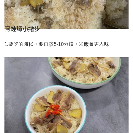
阿蛙師小撇步
1.要吃的時候，要再蒸5-10分鐘，米飯會更入味