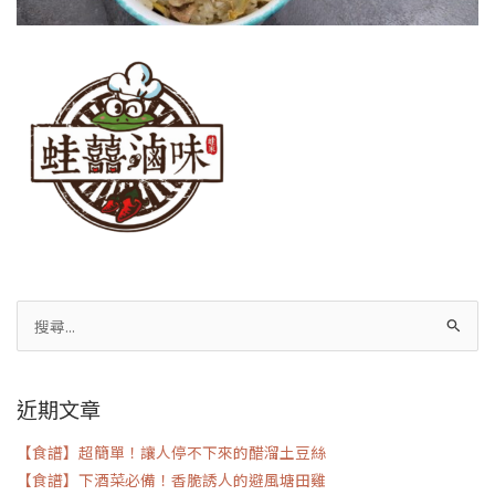
搜
尋
關
近期文章
鍵
字:
【食譜】超簡單！讓人停不下來的醋溜土豆絲
【食譜】下酒菜必備！香脆誘人的避風塘田雞