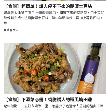
【食譜】超簡單！讓人停不下來的醋溜土豆絲
過年吃太油膩了嗎？ 一道酸爽脆口、開胃下飯的家常菜，用土豆就
能輕鬆完成～這道醋溜土豆絲，酸中帶點微辣，再加上蒜香四溢，
每
閱讀全文 »
【食譜】下酒菜必備！香脆誘人的避風塘田雞
過年假期，三五好友齊聚一堂，怎能少了這道令人垂涎的經典下酒