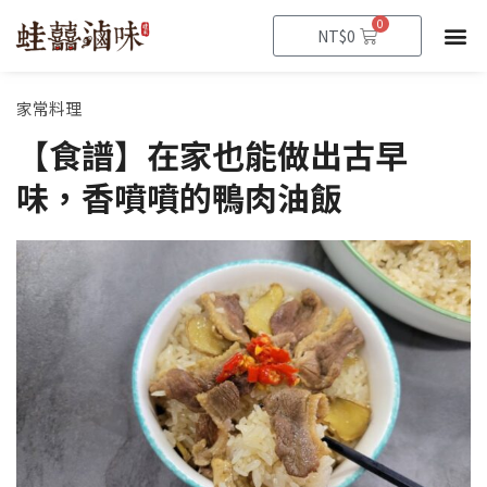
跳
0
購
NT$
0
至
物
籃
主
要
家常料理
內
【食譜】在家也能做出古早
容
味，香噴噴的鴨肉油飯