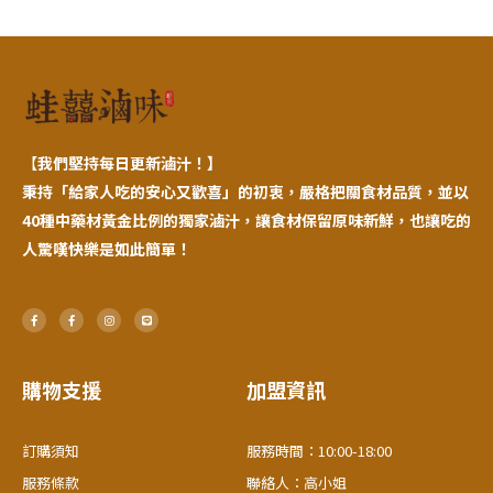
【
我們堅持每日更新滷汁！】
秉持「給家人吃的安心又歡喜」的初衷，嚴格把關食材品質，並以
40種中藥材黃金比例的獨家滷汁，讓食材保留原味新鮮，也讓吃的
人驚嘆快樂是如此簡單！
F
F
I
L
a
a
n
i
c
c
s
n
e
e
t
e
b
b
a
o
o
g
o
o
r
購物支援
加盟資訊
k
k
a
-
-
m
f
f
訂購須知
服務時間：10:00-18:00
服務條款
聯絡人：高小姐