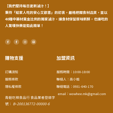
【
我們堅持每日更新滷汁！】
秉持「給家人吃的安心又歡喜」的初衷，嚴格把關食材品質，並以
40種中藥材黃金比例的獨家滷汁，讓食材保留原味新鮮，也讓吃的
人驚嘆快樂是如此簡單！
F
F
I
L
a
a
n
i
c
c
s
n
e
e
t
e
b
b
a
o
o
g
o
o
r
購物支援
加盟資訊
k
k
a
-
-
m
f
f
訂購須知
服務時間：10:00-18:00
服務條款
聯絡人：高小姐
隱私權條款
聯絡電話：0931-640-170
email：wowhee.mk@gmail.com
青蛙吃辣食品行
食品業者登錄字
號：
B
–
200136772-00000-6