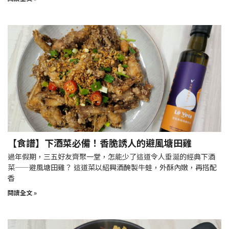
【食譜】下酒菜必備！香脆誘人的避風塘田雞
過年假期，三五好友齊聚一堂，怎能少了這道令人垂涎的經典下酒
菜——避風塘田雞？ 這道菜以紹興酒醃製牛蛙，外酥內嫩，再搭配
香
閱讀全文 »