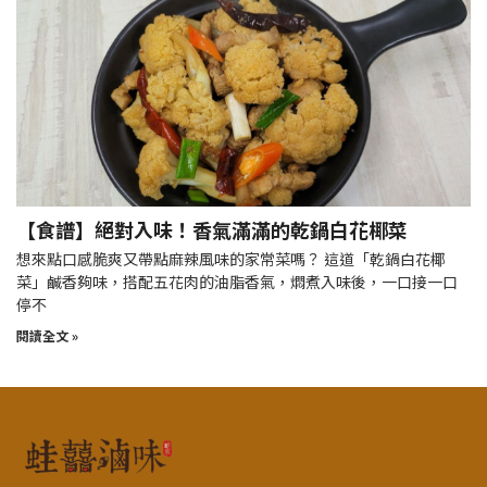
【食譜】絕對入味！香氣滿滿的乾鍋白花椰菜
想來點口感脆爽又帶點麻辣風味的家常菜嗎？ 這道「乾鍋白花椰
菜」鹹香夠味，搭配五花肉的油脂香氣，燜煮入味後，一口接一口
停不
閱讀全文 »