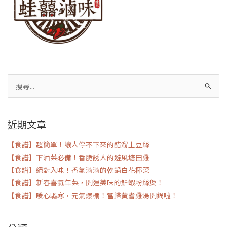
搜
尋
關
近期文章
鍵
字:
【食譜】超簡單！讓人停不下來的醋溜土豆絲
【食譜】下酒菜必備！香脆誘人的避風塘田雞
【食譜】絕對入味！香氣滿滿的乾鍋白花椰菜
【食譜】新春喜氣年菜，開運美味的鮮蝦粉絲煲！
【食譜】暖心驅寒，元氣爆棚！當歸黃耆雞湯開鍋啦！