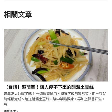
相關文章
【食譜】超簡單！讓人停不下來的醋溜土豆絲
過年吃太油膩了嗎？ 一道酸爽脆口、開胃下飯的家常菜，用土豆就
能輕鬆完成～這道醋溜土豆絲，酸中帶點微辣，再加上蒜香四溢，
每
閱讀全文 »