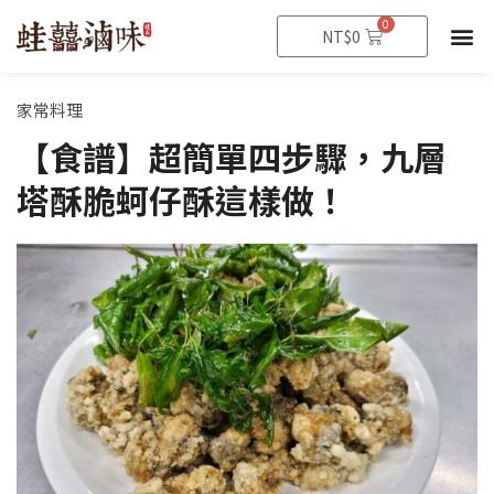
跳
0
購
NT$
0
至
物
籃
主
要
家常料理
內
【食譜】超簡單四步驟，九層
容
塔酥脆蚵仔酥這樣做！