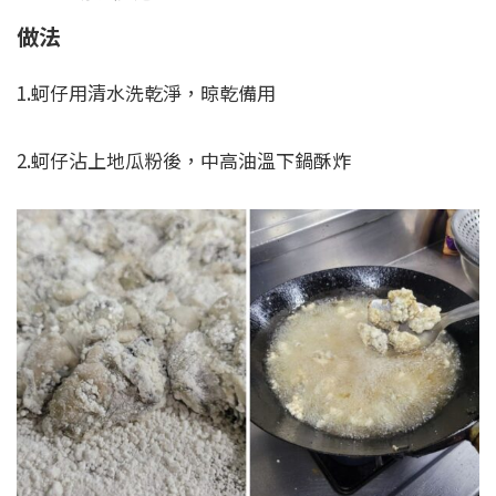
做法
1.蚵仔用清水洗乾淨，晾乾備用
2.蚵仔沾上地瓜粉後，中高油溫下鍋酥炸